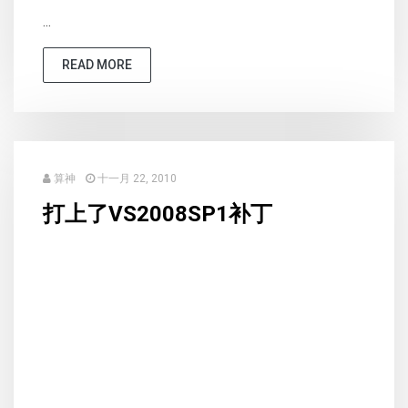
...
READ MORE
算神
十一月 22, 2010
打上了VS2008SP1补丁