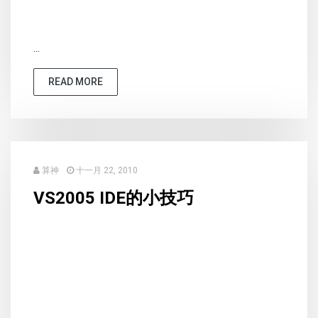
...
READ MORE
算神
十一月 22, 2010
VS2005 IDE的小技巧