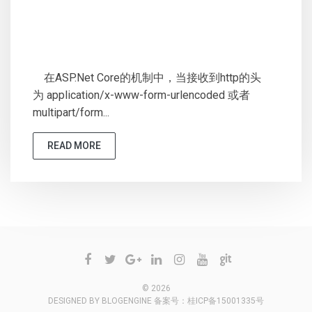
在ASP.Net Core的机制中，当接收到http的头
为 application/x-www-form-urlencoded 或者
multipart/form...
READ MORE
© 2026
DESIGNED BY
BLOGENGINE
备案号：
桂ICP备15001335号