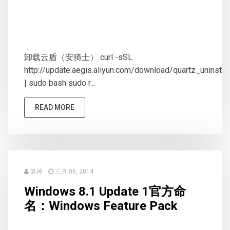
卸载云盾（安骑士） curl -sSL
http://update.aegis.aliyun.com/download/quartz_uninstall
| sudo bash sudo r...
READ MORE
算神
三月 06, 2014
Windows 8.1 Update 1官方命
名：Windows Feature Pack