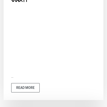
...
READ MORE