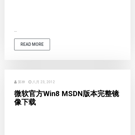
...
READ MORE
算神
八月 23, 2012
微软官方Win8 MSDN版本完整镜
像下载