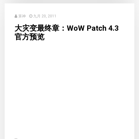
算神
九月 20, 2011
大灾变最终章：WoW Patch 4.3
官方预览
...