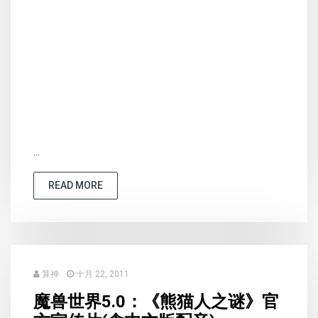
...
READ MORE
算神
十月 22, 2011
魔兽世界5.0：《熊猫人之谜》官