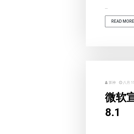
...
READ MOR
算神
八月 15
微软宣
8.1