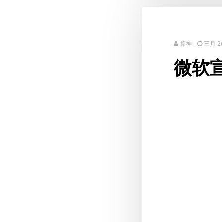
算神
三月 26
微软宣