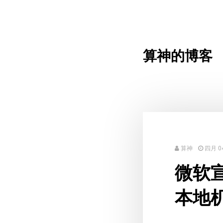
算神的博客
算神
四月 04
微软宣
本地