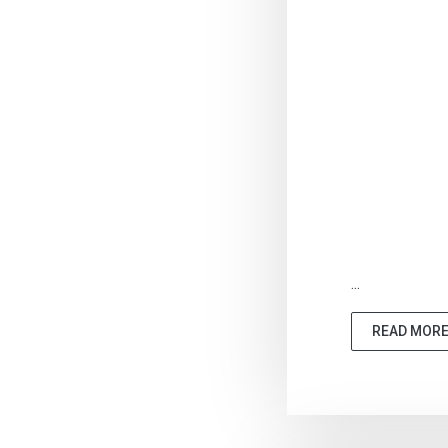
...
READ MOR