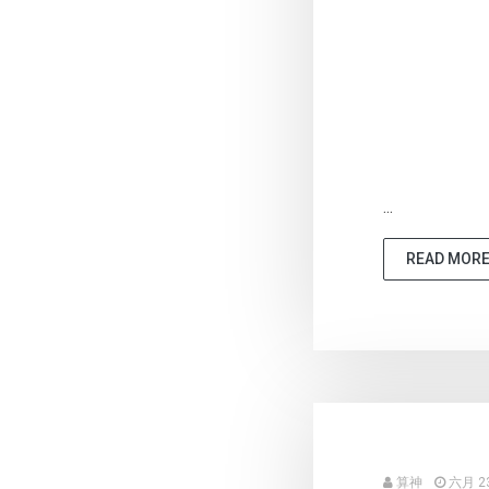
...
READ MOR
算神
六月 23