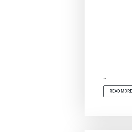
...
READ MOR