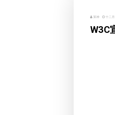
算神
十二月 1
W3C