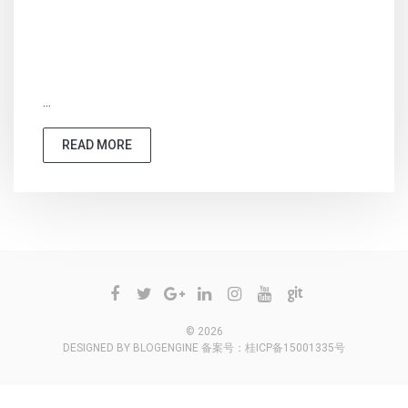
...
READ MORE
© 2026
DESIGNED BY
BLOGENGINE
备案号：
桂ICP备15001335号