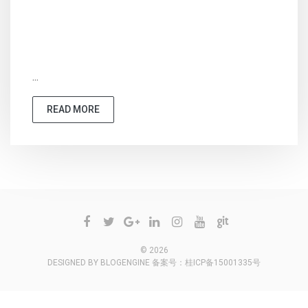
...
READ MORE
© 2026
DESIGNED BY
BLOGENGINE
备案号：
桂ICP备15001335号