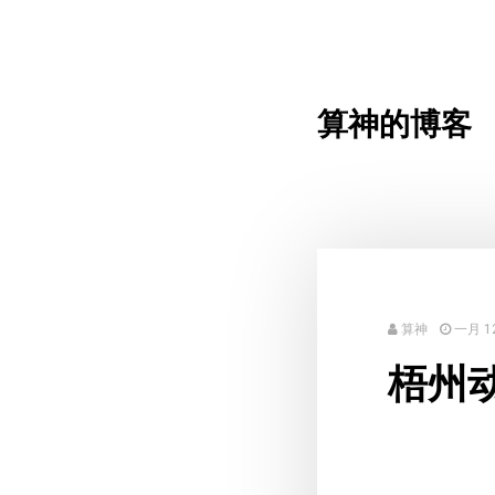
算神的博客
算神
一月 12
梧州