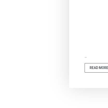
...
READ MOR