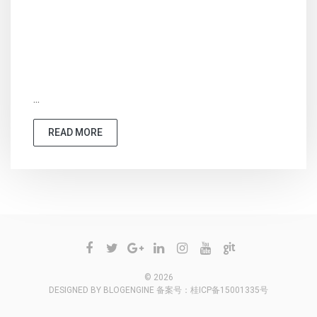
...
READ MORE
© 2026
DESIGNED BY
BLOGENGINE
备案号：
桂ICP备15001335号