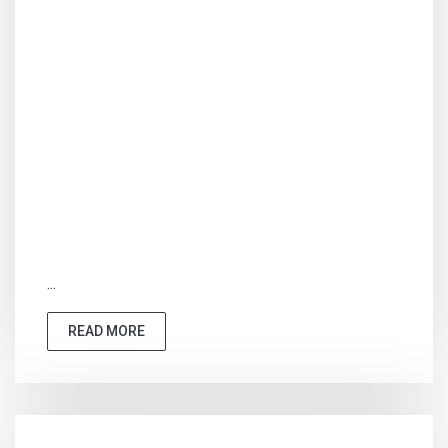
...
READ MORE