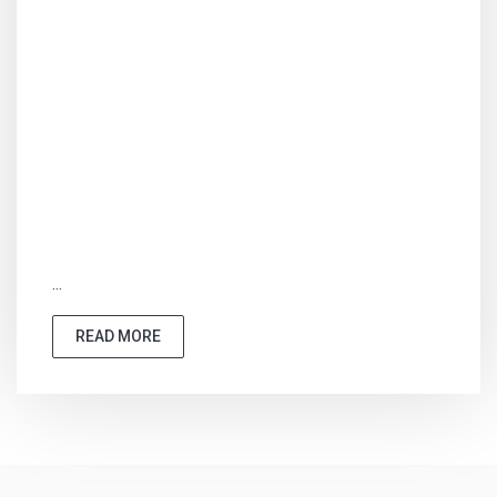
...
READ MORE