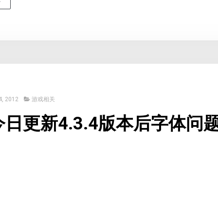
, 2012
游戏相关
日更新4.3.4版本后字体问