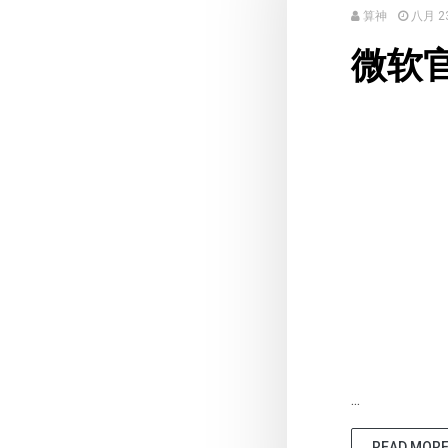
算神
八月 23
微软官
...
READ MOR