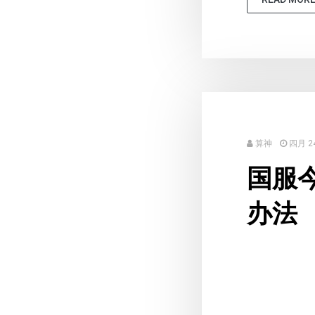
算神
四月 24
国服今
办法