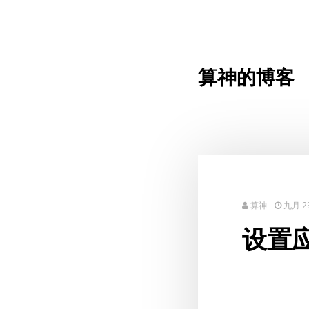
算神的博客
算神
九月 23
设置