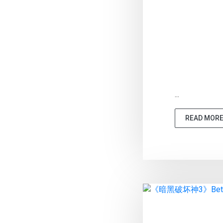
...
READ MOR