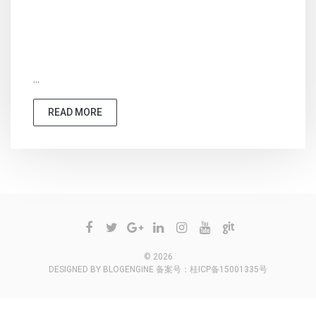
...
READ MORE
© 2026
DESIGNED BY
BLOGENGINE
备案号：
桂ICP备15001335号