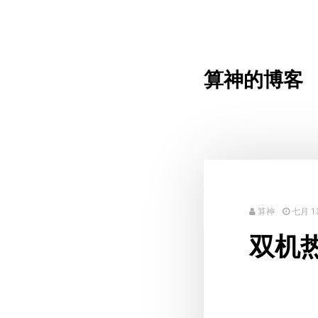
算神的博客
算神
七月 13
双机热