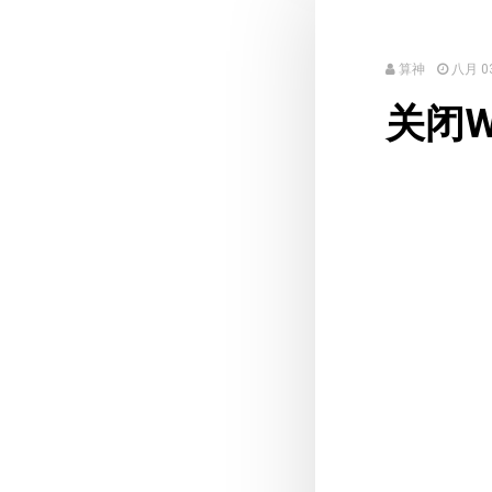
算神
八月 03
关闭W
...