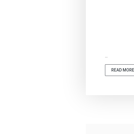
...
READ MOR