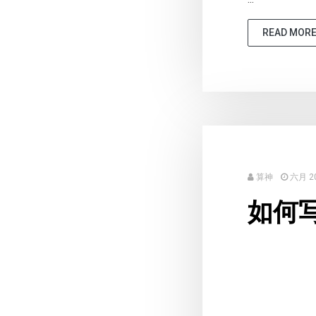
READ MOR
算神
六月 20
如何