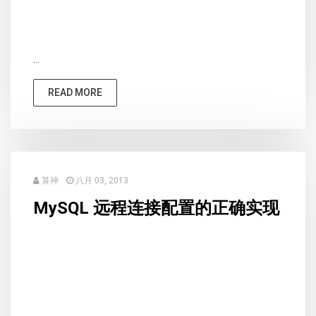
...
READ MORE
算神
八月 03, 2013
MySQL 远程连接配置的正确实现