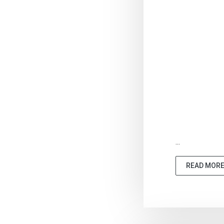
...
READ MOR