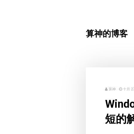
算神的博客
算神
十月 27
Win
短的