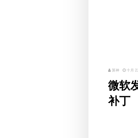
算神
十月 22
微软发
补丁