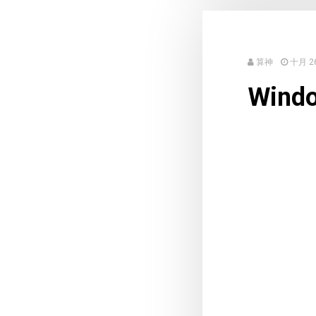
算神
十月 26
Win