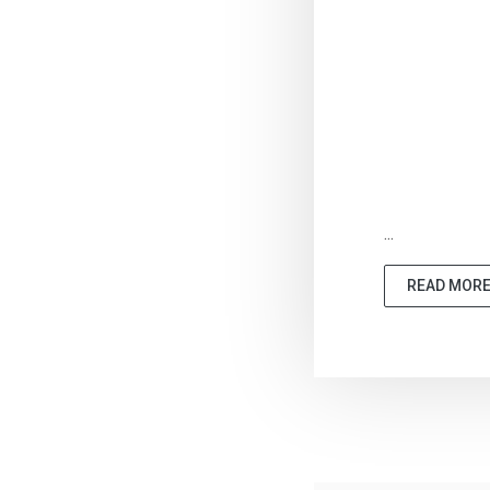
...
READ MOR