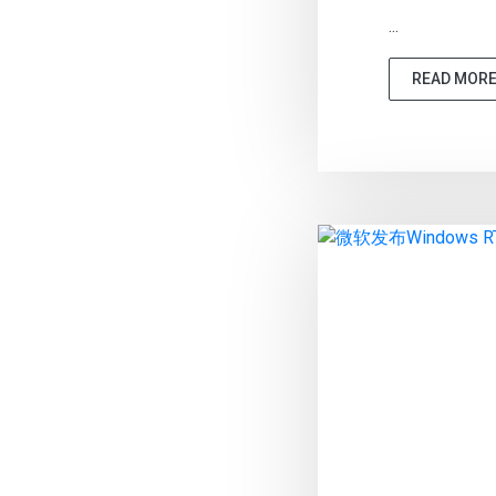
...
READ MOR