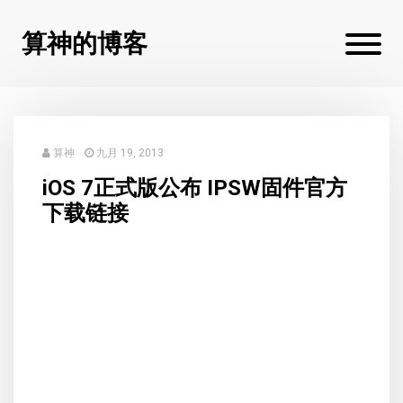
算神的博客
算神
九月 19, 2013
iOS 7正式版公布 IPSW固件官方
下载链接