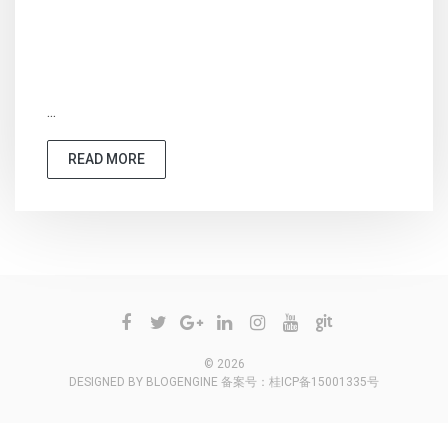
...
READ MORE
© 2026
DESIGNED BY
BLOGENGINE
备案号：
桂ICP备15001335号