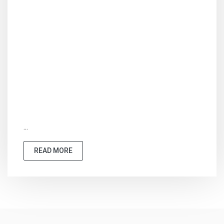
...
READ MORE