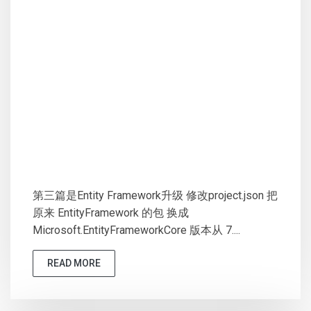
第三篇是Entity Framework升级 修改project.json 把
原来 EntityFramework 的包 换成
Microsoft.EntityFrameworkCore 版本从 7....
READ MORE