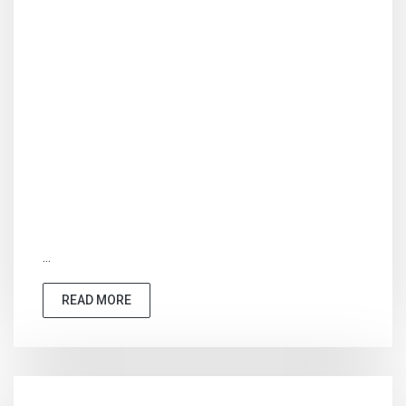
...
READ MORE