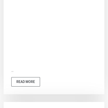
...
READ MORE