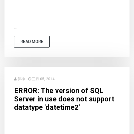
...
READ MORE
算神
三月 05, 2014
ERROR: The version of SQL
Server in use does not support
datatype 'datetime2'