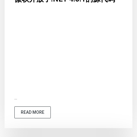
...
READ MORE