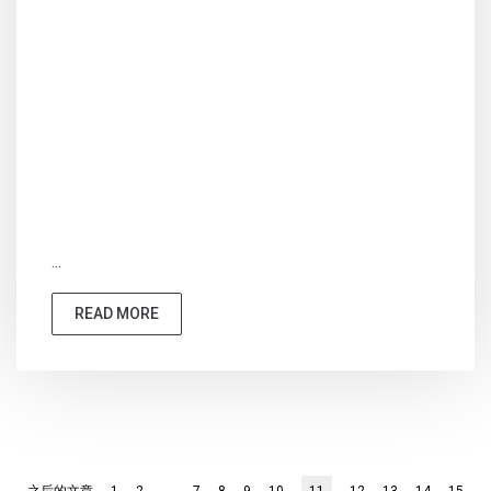
...
READ MORE