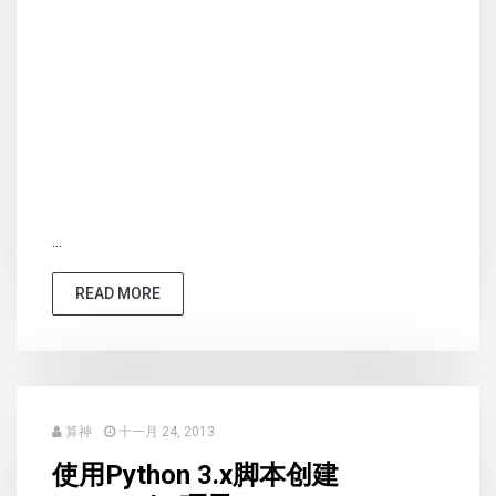
...
READ MORE
算神
十一月 24, 2013
使用Python 3.x脚本创建