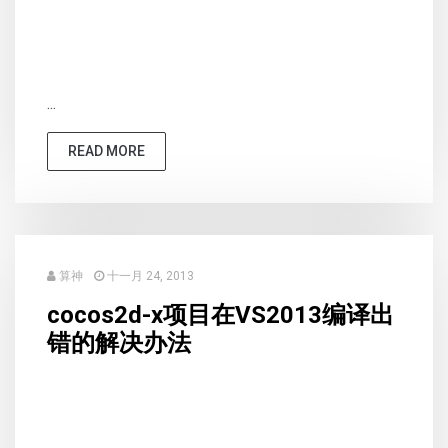
...
READ MORE
算神
十一月 24, 2013
cocos2d-x项目在VS2013编译出
错的解决办法