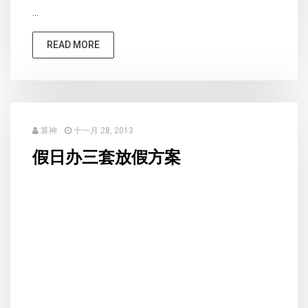
...
READ MORE
算神
十一月 28, 2013
假日办三套放假方案