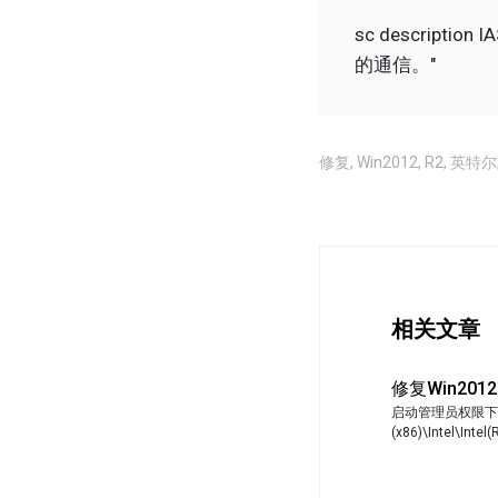
sc descrip
的通信。"
修复
,
Win2012
,
R2
,
英特尔
相关文章
修复Win20
启动管理员权限下的CMD，
(x86)\Intel\Intel(R