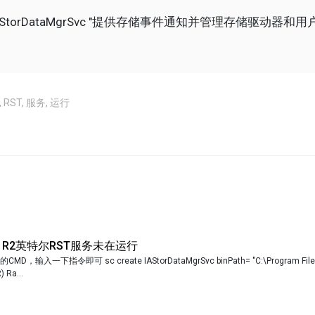
tion IAStorDataMgrSvc "提供存储事件通知并管理存储驱动
,
RST
,
服务
,
运行
12 R2英特尔RST服务未在运行
输入一下指令即可 sc create IAStorDataMgrSvc binPath= "C:\Program File
) Ra...