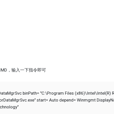
CMD，输入一下指令即可
DataMgrSvc binPath= "C:\Program Files (x86)\Intel\Intel(R) 
orDataMgrSvc.exe" start= Auto depend= Winmgmt DisplayNa
echnology"