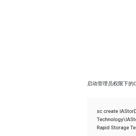
启动管理员权限下的
sc create IAStor
Technology\IASt
Rapid Storage T