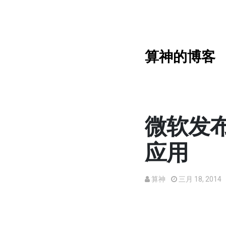
算神的博客
微软发布Off
应用
算神
三月 18, 2014