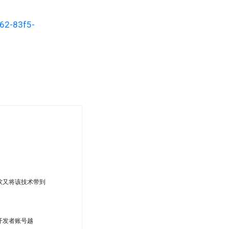
d62-83f5-
软又将该技术带到
开发者账号越