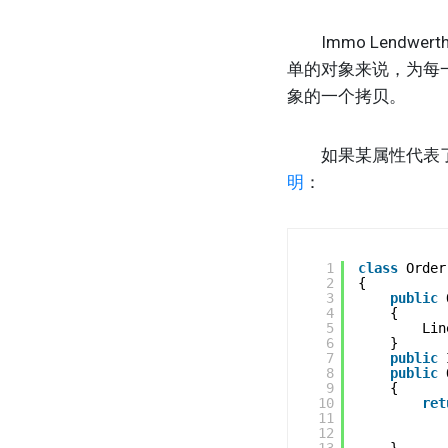
Immo Lendwe
单的对象来说，为每一
象的一个拷贝。
如果某属性代表了一
明
：
1
class
Order
2
{
3
public
4
{
5
Lin
6
}
7
public
8
public
9
{
10
ret
11
12