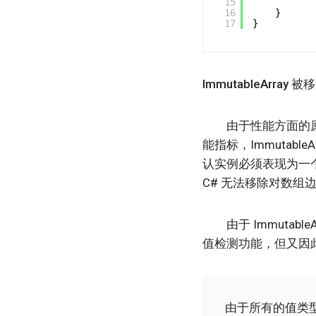
15
16
}
17
}
ImmutableArray 被
由于性能方面的原因，
能指标，Immutabl
认实例必须表现为一个
C# 无法移除对数组
由于 Immutabl
值检测功能，但又因
由于所有的值类