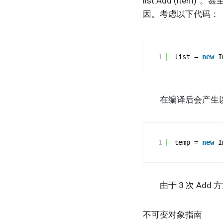
list.Add (i
因。考虑以下代码：
1
list = 
new
I
在编译后会产生以
1
temp = 
new
I
由于 3 次 Add
不可变对象指南