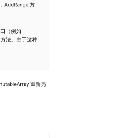
AddRange 方
合接口（例如
接口的方法。由于这种
生
leArray 重新亮