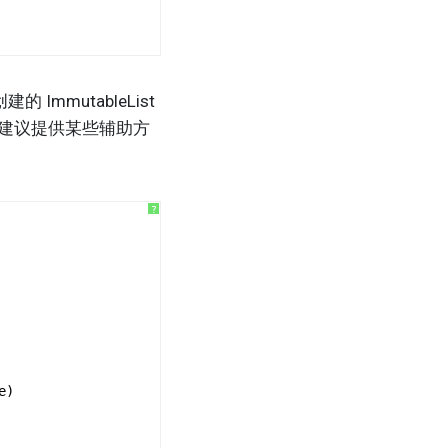
ImmutableList
还建议提供某些辅助方
?
e)