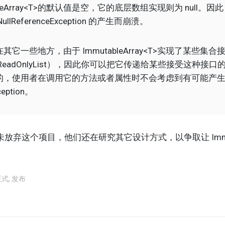
bleArray<T>的默认值是空，它的底层数组实现则为 null。因此，
lReferenceException 的产生而崩溃。
它一些地方，由于 ImmutableArray<T>实现了某些集
e 和 IReadOnlyList），因此你可以把它传递给某些接受这种
的，使用者在调用它的方法或者属性时不会考虑到有可能产
ception。
这个项目，他们还在研究其它设计方式，以争取让 Immutab
正式
,
发布