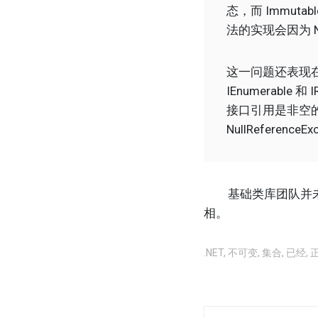
态，而 Immuta
法的实现会因为 Nul
这一问题还表现在其
IEnumerabl
接口引用是非空
NullReferenceEx
基础类库团队并未放弃
相。
.NET
,
不可变
,
集合
,
已经
,