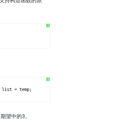
合不支持构造函数的原
?
?
 list = temp;
是期望中的3。