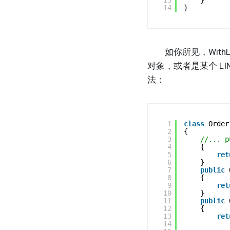
13
}
14
}
如你所见，WithLine
对象，或者是某个 L
法：
1
class
Order
2
{
3
//... p
4
{
5
ret
6
}
7
public
8
{
9
ret
10
}
11
public
12
{
13
ret
14