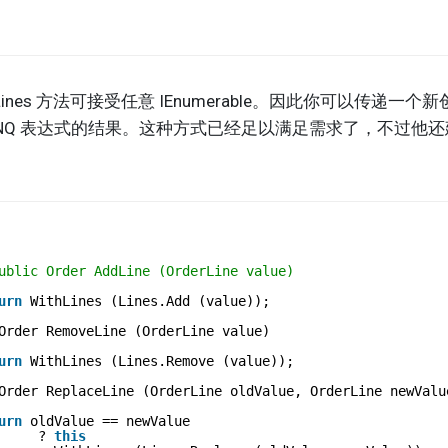
s 方法可接受任意 IEnumerable。因此你可以传递一个新创建的 
INQ 表达式的结果。这种方式已经足以满足需求了，不过他
ublic Order AddLine (OrderLine value)
urn
WithLines (Lines.Add (value));
Order RemoveLine (OrderLine value)
urn
WithLines (Lines.Remove (value));
Order ReplaceLine (OrderLine oldValue, OrderLine newValu
urn
oldValue == newValue
? 
this