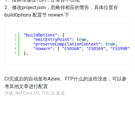
2、修改project.json，忽略掉相应的警告，具体位置在
buildOptions 配置节 nowarn 下
1
"buildOptions"
: {
2
"emitEntryPoint"
: 
true
,
3
"preserveCompilationContext"
: 
true
,
4
"nowarn"
: [ 
"CS0168"
, 
"CS0169"
, 
"CS1998"
]
5
},
CI完成后的自动发布Azure、FTP什么的这些没改，可以参
考其他文章进行配置
升级
,
.Net Core
,
RC
,
TFS
,
CI
,
集成
不允许评论