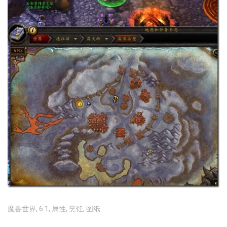
魔兽世界
,
6.1
,
属性
,
烹饪
,
图纸