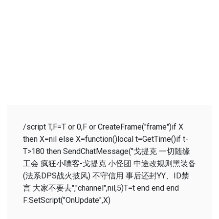
/script T,F=T or 0,F or CreateFrame("frame")if X
then X=nil else X=function()local t=GetTime()if t-
T>180 then SendChatMessage("戈提克 一切随缘
工会 疯狂小嘌客-戈提克 小怪团 中途改规则黑装备
(法系DPS战火披风) 不守信用 事后还封YY、ID禁
言 大家不要去","channel",nil,5)T=t end end end
F:SetScript("OnUpdate",X)