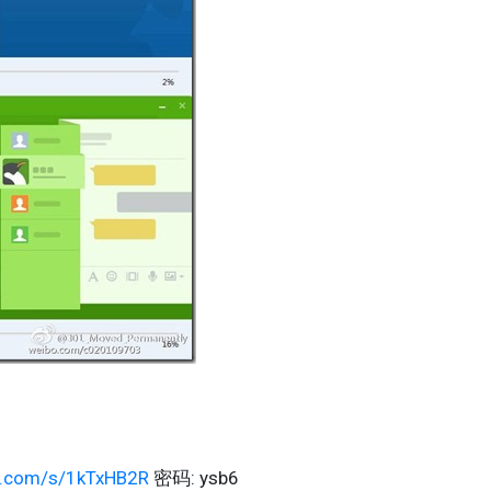
du.com/s/1kTxHB2R
密码: ysb6