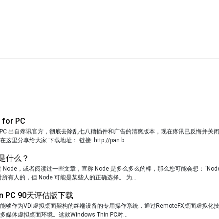
for PC
 for PC 出自疼讯官方，彻底去除乱七八糟插件和广告的清爽版本，现在疼讯已反悔并
分享给大家 下载地址： 链接: http://pan.b...
究竟是什么？
 Node，或者阅读过一些文章，宣称 Node 是多么多么的棒，那么您可能会想：“Nod
所有人的，但 Node 可能是某些人的正确选择。 为...
hin PC 90天评估版下载
hin PC能够作为VDI虚拟桌面架构的终端设备的专用操作系统，通过RemoteFX桌面虚拟
体虚拟桌面环境。这款Windows Thin PC对...