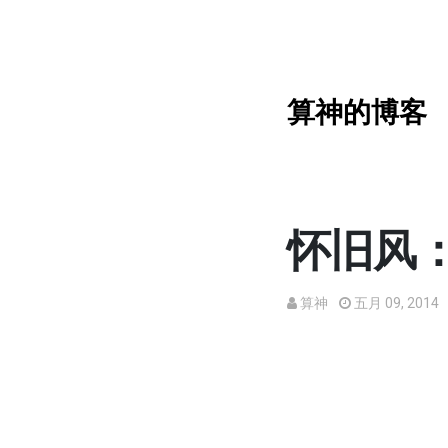
算神的博客
怀旧风：Q
算神
五月 09, 2014