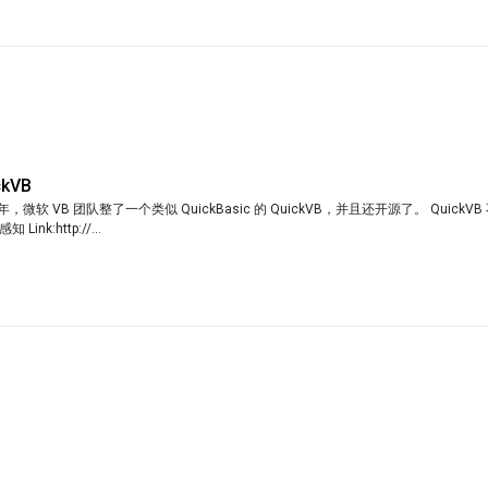
kVB
 周年，微软 VB 团队整了一个类似 QuickBasic 的 QuickVB，并且还开源了。 Quick
ink:http://...
不允许评论