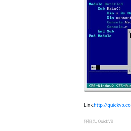
Link:
http://quickvb.c
怀旧风
,
QuickVB