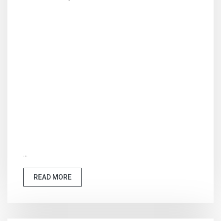
...
READ MORE